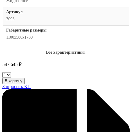
Жидкостное
Артикул
3093
Габаритные размеры
1100х580х1780
↓
Все характеристики
547 645
₽
Аппарат
точечной
В корзину
сварки
Запросить КП
FoxWeld
МТ-63
количество