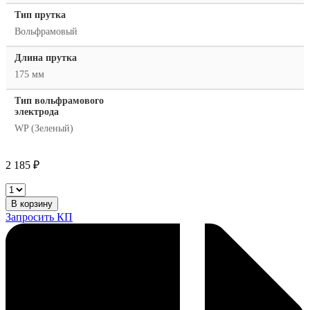
Тип прутка
Вольфрамовый
Длина прутка
175 мм
Тип вольфрамового
электрода
WP (Зеленый)
2 185
₽
Aurora
Электрод
В корзину
вольфрамовый
Запросить КП
WP
d.2,4x175mm
GREEN
(10шт.)
количество