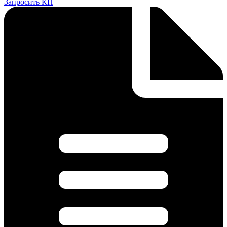
Запросить КП
WP
d.4,0x175mm
GREEN
(10шт.)
количество