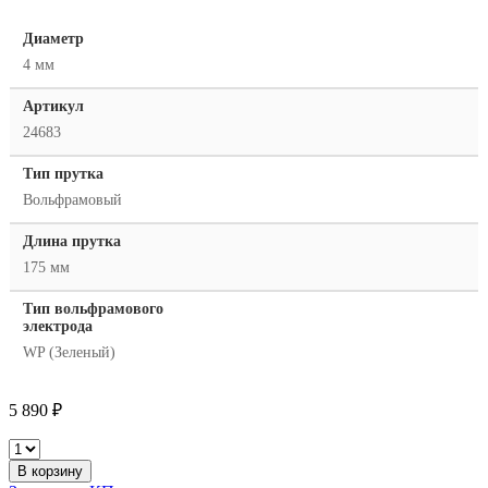
Диаметр
4 мм
Артикул
24683
Тип прутка
Вольфрамовый
Длина прутка
175 мм
Тип вольфрамового
электрода
WP (Зеленый)
5 890
₽
Aurora
Электрод
В корзину
вольфрамовый