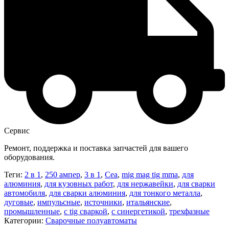
Сервис
Ремонт, поддержка и поставка запчастей для вашего
оборудования.
Теги:
2 в 1
,
250 ампер
,
3 в 1
,
Cea
,
mig mag tig mma
,
для
алюминия
,
для кузовных работ
,
для нержавейки
,
для сварки
автомобиля
,
для сварки алюминия
,
для тонкого металла
,
дуговые
,
импульсные
,
источники
,
итальянские
,
промышленные
,
с tig сваркой
,
с синергетикой
,
трехфазные
Категории:
Сварочные полуавтоматы