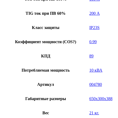
TIG ток при ПВ 60%
200 А
Класс защиты
IP23S
Коэффициент мощности (COS?)
0.99
КПД
89
Потребляемая мощность
10 кВА
Артикул
004780
Габаритные размеры
650x300x388
Вес
21 кг.