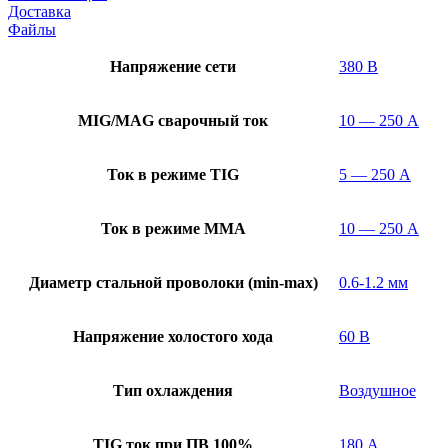
Доставка
Файлы
Напряжение сети
380 В
MIG/MAG cварочный ток
10 — 250 А
Ток в режиме TIG
5 — 250 А
Ток в режиме ММА
10 — 250 А
Диаметр стальной проволоки (min-max)
0.6-1.2 мм
Напряжение холостого хода
60 В
Тип охлаждения
Воздушное
TIG ток при ПВ 100%
180 А