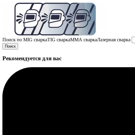
Поиск по
MIG сварка
TIG сварка
MMA сварка
Лазерная сварка
Поиск
Рекомендуется для вас