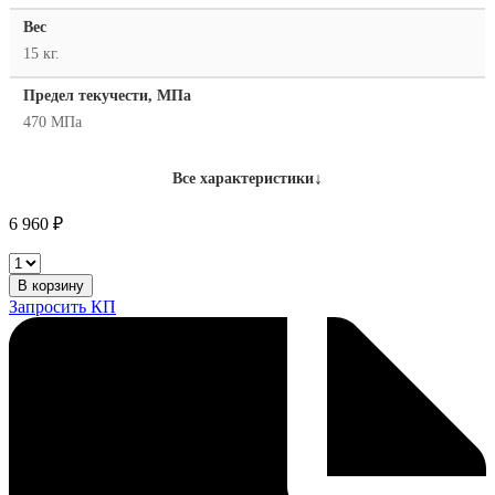
Вес
15 кг.
Предел текучести, МПа
470 МПа
↓
Все характеристики
6 960
₽
ESAB
OK
В корзину
Autrod
Запросить КП
12.51
-
1,2mm
-
15,0kg
количество