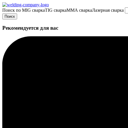
Поиск по
MIG сварка
TIG сварка
MMA сварка
Лазерная сварка
Поиск
Рекомендуется для вас