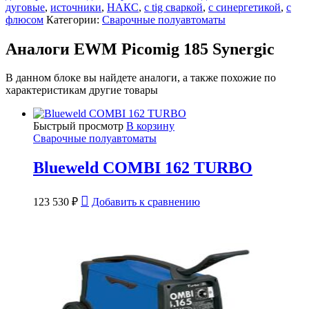
дуговые
,
источники
,
НАКС
,
с tig сваркой
,
с синергетикой
,
с
флюсом
Категории:
Сварочные полуавтоматы
Аналоги EWM Picomig 185 Synergic
В данном блоке вы найдете аналоги, а также похожие по
характеристикам другие товары
Быстрый просмотр
В корзину
Сварочные полуавтоматы
Blueweld COMBI 162 TURBO
123 530
₽
Добавить к сравнению