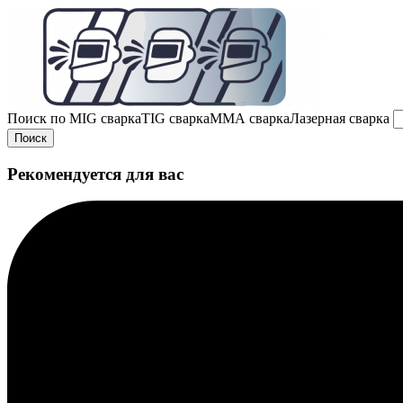
Поиск по
MIG сварка
TIG сварка
MMA сварка
Лазерная сварка
Поиск
Рекомендуется для вас