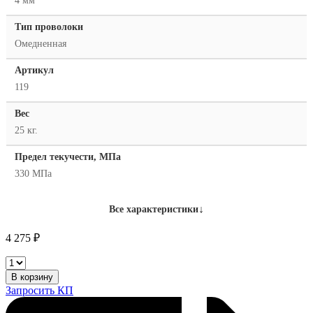
4 мм
Тип проволоки
Омедненная
Артикул
119
Вес
25 кг.
Предел текучести, МПа
330 МПа
↓
Все характеристики
4 275
₽
Golden
Bridge
В корзину
JQ.H08MnA
Запросить КП
(EM12)
d