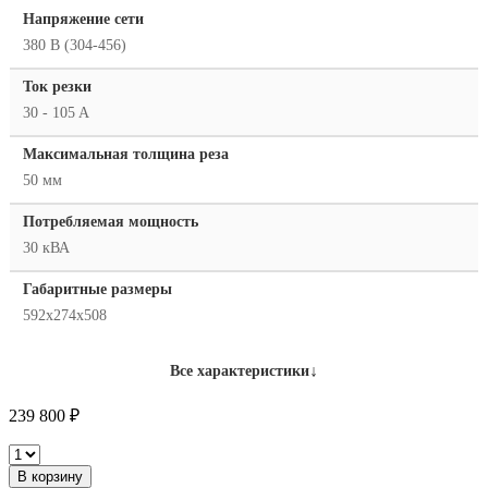
Напряжение сети
380 В (304-456)
Ток резки
30 - 105 A
Максимальная толщина реза
50 мм
Потребляемая мощность
30 кВА
Габаритные размеры
592x274x508
↓
Все характеристики
239 800
₽
Hypertherm
PowerMax
В корзину