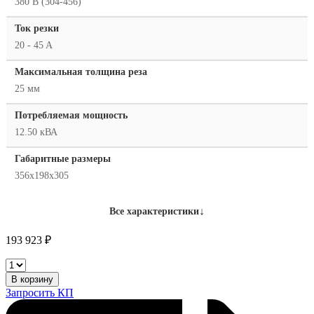
380 В (304-456)
Ток резки
20 - 45 A
Максимальная толщина реза
25 мм
Потребляемая мощность
12.50 кВА
Габаритные размеры
356x198x305
↓
Все характеристики
193 923
₽
Hypertherm
PowerMax
В корзину
45
Запросить КП
XP,