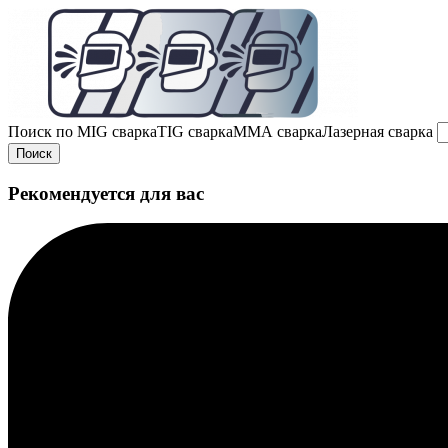
Поиск по
MIG сварка
TIG сварка
MMA сварка
Лазерная сварка
Поиск
Рекомендуется для вас