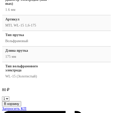
max)
1.6 мм
Артикул
MTL WL-15 1,6-175
Тип прутка
Вольфрамовый
Длина прутка
175 мм
Тип вольфрамового
электрода
WL-15 (Золотистый)
80
₽
MTL
WL-
В корзину
15
Запросить КП
(золотистый)