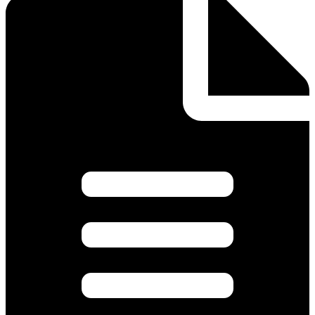
D=1.6MM
L=175MM
(10
шт.)
количество