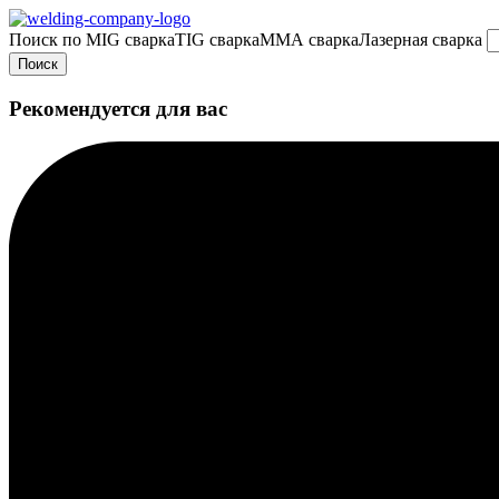
Поиск по
MIG сварка
TIG сварка
MMA сварка
Лазерная сварка
Поиск
Рекомендуется для вас