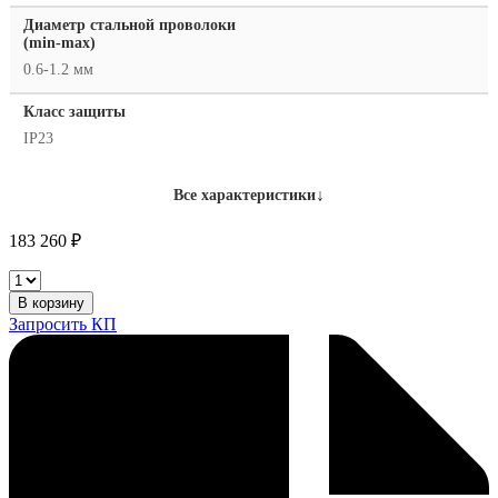
Диаметр стальной проволоки
(min-max)
0.6-1.2 мм
Класс защиты
IP23
↓
Все характеристики
183 260
₽
SincoSald
Novastar
В корзину
320
Запросить КП
C
Speedpulse
количество