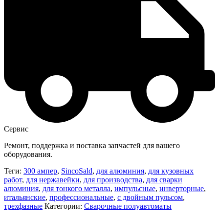
Сервис
Ремонт, поддержка и поставка запчастей для вашего
оборудования.
Теги:
300 ампер
,
SincoSald
,
для алюминия
,
для кузовных
работ
,
для нержавейки
,
для производства
,
для сварки
алюминия
,
для тонкого металла
,
импульсные
,
инверторные
,
итальянские
,
профессиональные
,
с двойным пульсом
,
трехфазные
Категории:
Сварочные полуавтоматы