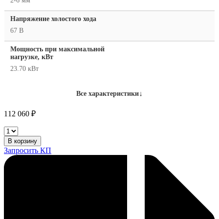
2-6 мм
Напряжение холостого хода
67 В
Мощность при максимальной
нагрузке, кВт
23.70 кВт
↓
Все характеристики
112 060
₽
Сварочный
инвертор
В корзину
Wester
Запросить КП
WZ7
500
количество