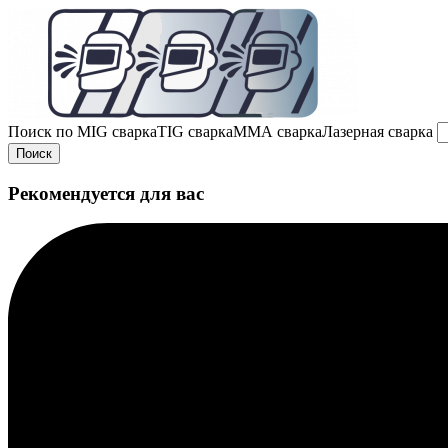
Поиск по
MIG сварка
TIG сварка
MMA сварка
Лазерная сварка
Поиск
Рекомендуется для вас