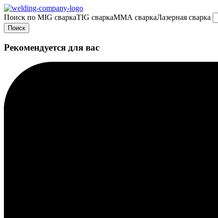
Поиск по
MIG сварка
TIG сварка
MMA сварка
Лазерная сварка
Поиск
Рекомендуется для вас