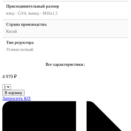
Присоединительный размер
вход - G3/4, выход - M16x1,5
Страна производства
Китай
Тип редуктора
Углекислотный
↓
Все характеристики
4 970
₽
Сварог
УР-6-
В корзину
5
Запросить КП
количество