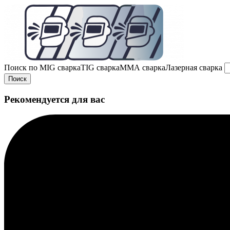
Поиск по
MIG сварка
TIG сварка
MMA сварка
Лазерная сварка
Поиск
Рекомендуется для вас