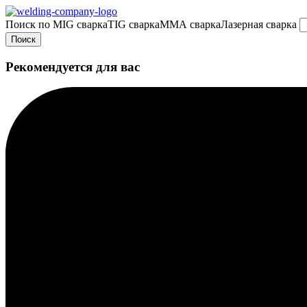
Поиск по
MIG сварка
TIG сварка
MMA сварка
Лазерная сварка
Поиск
Рекомендуется для вас