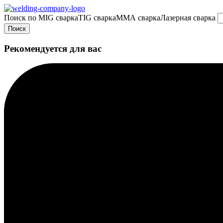
Поиск по
MIG сварка
TIG сварка
MMA сварка
Лазерная сварка
Поиск
Рекомендуется для вас