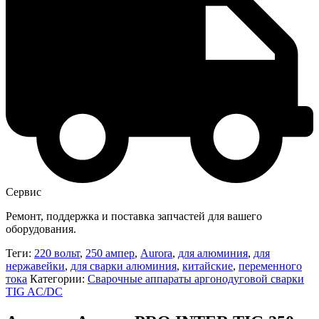
Сервис
Ремонт, поддержка и поставка запчастей для вашего
оборудования.
Теги:
220 вольт
,
250 ампер
,
Aurora
,
для алюминия
,
для
нержавейки
,
для сварки алюминия
,
китайские
,
переменного
тока
Категории:
Сварочные аппараты аргонодуговой сварки
TIG AC/DC