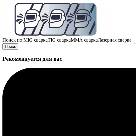
Поиск по
MIG сварка
TIG сварка
MMA сварка
Лазерная сварка
Поиск
Рекомендуется для вас