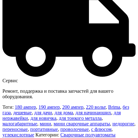
Сервис
Ремонт, поддержка и поставка запчастей для вашего
оборудования.
Теги:
180 ампер
,
190 ампер
,
200 ампер
,
220 вольт
,
Brima
,
без
газа
,
дешевые
,
для дачи
,
для дома
,
для начинающих
,
для
нержавейки
,
для новичка
,
для тонкого металла
,
малогабаритные
,
мини
,
мини сварочные аппараты
,
недорогие
,
переносные
,
портативные
,
проволочные
,
с флюсом
,
углекислотные
Категории:
Сварочные полуавтоматы