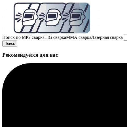
Поиск по
MIG сварка
TIG сварка
MMA сварка
Лазерная сварка
Поиск
Рекомендуется для вас