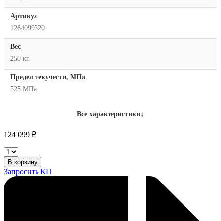
Артикул
1264099320
Вес
250 кг.
Предел текучести, МПа
525 МПа
↓
Все характеристики
124 099
₽
ESAB
OK
В корзину
Autrod
Запросить КП
12.64
-
0,9mm
-
250kg