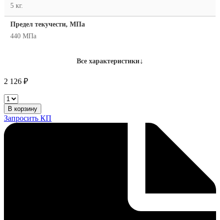
5 кг.
Предел текучести, МПа
440 МПа
↓
Все характеристики
2 126
₽
ESAB
Св-08Г2С
В корзину
1,2
Запросить КП
мм
(5
кг)
количество