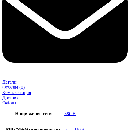
Детали
Отзывы (0)
Комплектация
Доставка
Файлы
Напряжение сети
380 В
MIG/MAG cварочный ток
5 — 330 А