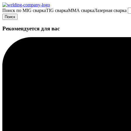
Поиск по
MIG сварка
TIG сварка
MMA сварка
Лазерная сварка
Поиск
Рекомендуется для вас