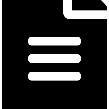
Д.
1,0ММ,
D200,
5
КГ
количество