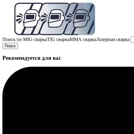
Поиск по
MIG сварка
TIG сварка
MMA сварка
Лазерная сварка
Поиск
Рекомендуется для вас