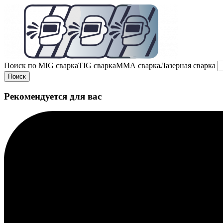
Поиск по
MIG сварка
TIG сварка
MMA сварка
Лазерная сварка
Поиск
Рекомендуется для вас