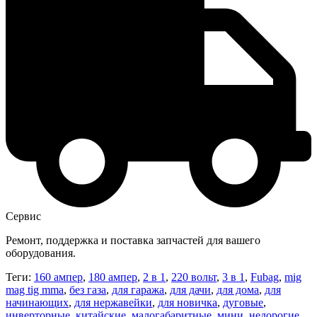
Сервис
Ремонт, поддержка и поставка запчастей для вашего
оборудования.
Теги:
160 ампер
,
180 ампер
,
2 в 1
,
220 вольт
,
3 в 1
,
Fubag
,
mig
mag tig mma
,
без газа
,
для гаража
,
для дачи
,
для дома
,
для
начинающих
,
для нержавейки
,
для новичка
,
дуговые
,
инверторные
,
китайские
,
малогабаритные
,
мини
,
недорогие
,