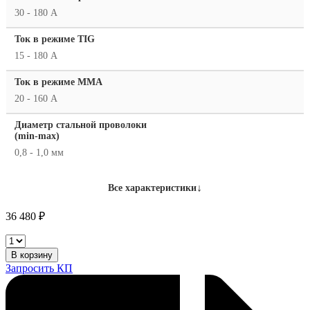
30 - 180 А
Ток в режиме TIG
15 - 180 А
Ток в режиме ММА
20 - 160 А
Диаметр стальной проволоки
(min-max)
0,8 - 1,0 мм
↓
Все характеристики
36 480
₽
Fubag
IRMIG
В корзину
180
Запросить КП
SYN
с
горелкой