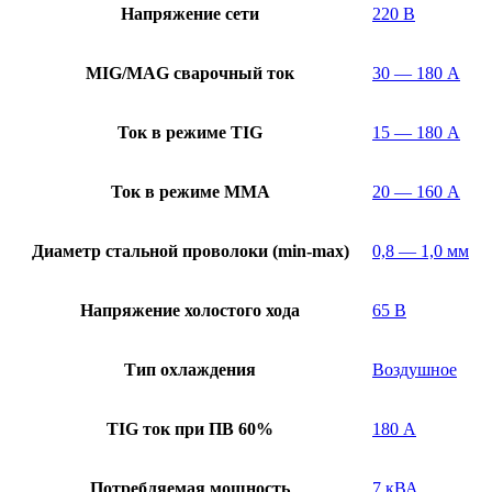
Напряжение сети
220 В
MIG/MAG cварочный ток
30 — 180 А
Ток в режиме TIG
15 — 180 А
Ток в режиме ММА
20 — 160 А
Диаметр стальной проволоки (min-max)
0,8 — 1,0 мм
Напряжение холостого хода
65 В
Тип охлаждения
Воздушное
TIG ток при ПВ 60%
180 А
Потребляемая мощность
7 кВА