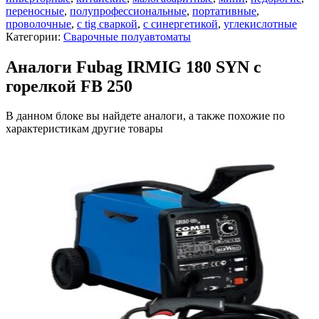
переносные
,
полупрофессиональные
,
портативные
,
проволочные
,
с tig сваркой
,
с синергетикой
,
углекислотные
Категории:
Сварочные полуавтоматы
Аналоги Fubag IRMIG 180 SYN с
горелкой FB 250
В данном блоке вы найдете аналоги, а также похожие по
характеристикам другие товары