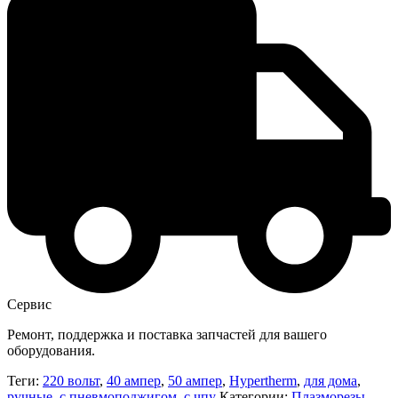
Сервис
Ремонт, поддержка и поставка запчастей для вашего
оборудования.
Теги:
220 вольт
,
40 ампер
,
50 ампер
,
Hypertherm
,
для дома
,
ручные
,
с пневмоподжигом
,
с чпу
Категории:
Плазморезы