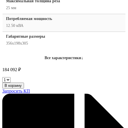
Максимальная толщина реза
25 мм
Потребляемая мощность
12.50 кВА
Габаритные размеры
356x198x305
↓
Все характеристики
184 092
₽
Hypertherm
PowerMax
В корзину
45
Запросить КП
XP,
резак
6,1м,
220В,
для
ручной
резки