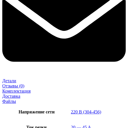
Детали
Отзывы (0)
Комплектация
Доставка
Файлы
Напряжение сети
220 В (304-456)
Ток резки
20 — 45 A