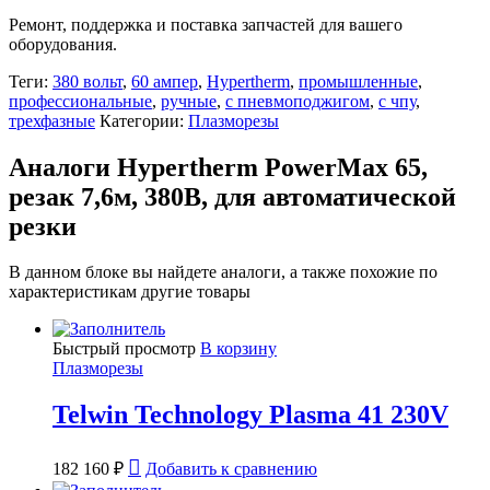
Ремонт, поддержка и поставка запчастей для вашего
оборудования.
Теги:
380 вольт
,
60 ампер
,
Hypertherm
,
промышленные
,
профессиональные
,
ручные
,
с пневмоподжигом
,
с чпу
,
трехфазные
Категории:
Плазморезы
Аналоги Hypertherm PowerMax 65,
резак 7,6м, 380В, для автоматической
резки
В данном блоке вы найдете аналоги, а также похожие по
характеристикам другие товары
Быстрый просмотр
В корзину
Плазморезы
Telwin Technology Plasma 41 230V
182 160
₽
Добавить к сравнению