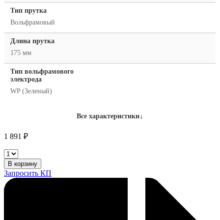
Тип прутка
Вольфрамовый
Длина прутка
175 мм
Тип вольфрамового
электрода
WP (Зеленый)
↓
Все характеристики
1 891
₽
КЕДР
Электрод
В корзину
вольфрамовый
Запросить КП
WP
d2,0
(Зеленый,
10
шт.)