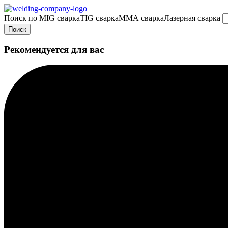
Поиск по
MIG сварка
TIG сварка
MMA сварка
Лазерная сварка
Поиск
Рекомендуется для вас