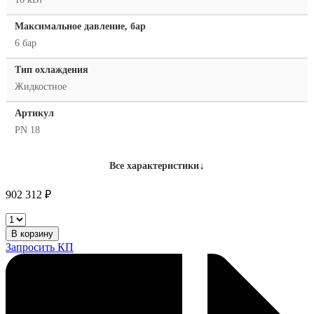
Максимальное давление, бар
6 бар
Тип охлаждения
Жидкостное
Артикул
PN 18
↓
Все характеристики
902 312
₽
Pei-
Point
В корзину
PN
Запросить КП
18
количество