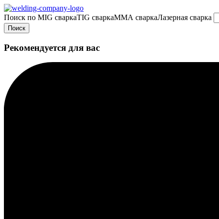
Поиск по
MIG сварка
TIG сварка
MMA сварка
Лазерная сварка
Поиск
Рекомендуется для вас