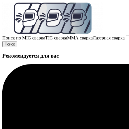
Поиск по
MIG сварка
TIG сварка
MMA сварка
Лазерная сварка
Поиск
Рекомендуется для вас