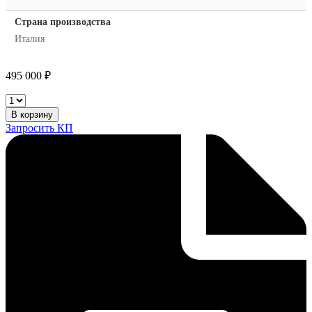
Страна производства
Италия
495 000
₽
Selco
Genesis
В корзину
352
Запросить КП
PME
количество