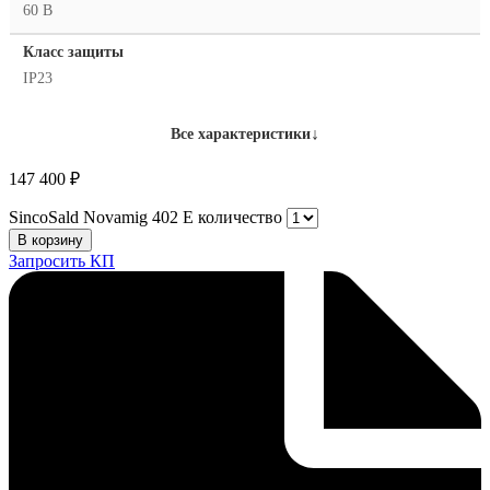
60 В
Класс защиты
IP23
↓
Все характеристики
147 400
₽
SincoSald Novamig 402 E количество
В корзину
Запросить КП