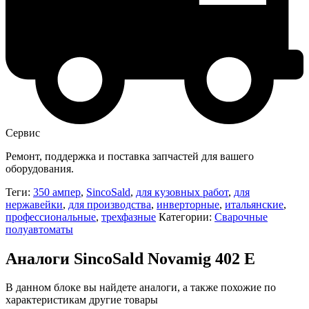
Сервис
Ремонт, поддержка и поставка запчастей для вашего
оборудования.
Теги:
350 ампер
,
SincoSald
,
для кузовных работ
,
для
нержавейки
,
для производства
,
инверторные
,
итальянские
,
профессиональные
,
трехфазные
Категории:
Сварочные
полуавтоматы
Аналоги SincoSald Novamig 402 E
В данном блоке вы найдете аналоги, а также похожие по
характеристикам другие товары