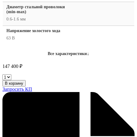
Диаметр стальной проволоки
(min-max)
0.6-1.6 мм
Напряжение холостого хода
63 В
↓
Все характеристики
147 400
₽
SincoSald
Novastar
В корзину
400
Запросить КП
E
Speed
количество