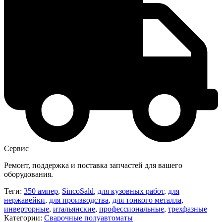
Сервис
Ремонт, поддержка и поставка запчастей для вашего
оборудования.
Теги:
350 ампер
,
SincoSald
,
для кузовных работ
,
для
нержавейки
,
для производства
,
для тонкого металла
,
инверторные
,
итальянские
,
профессиональные
,
трехфазные
Категории:
Сварочные полуавтоматы