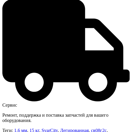
Сервис
Ремонт, поддержка и поставка запчастей для вашего
оборудования.
Теги:
1.6 мм
,
15 кг
,
SvarCity
,
Легированная
,
св08г2с
,