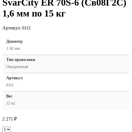
SvarCity ER 70S-6 (Св08Г2С)
1,6 мм по 15 кг
Артикул:
0111
Диаметр
1.60 мм
Тип проволоки
Омедненная
Артикул
0111
Вес
15 кг.
2 271
₽
SvarCity