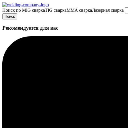
Поиск по
MIG сварка
TIG сварка
MMA сварка
Лазерная сварка
Поиск
Рекомендуется для вас