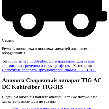
Сервис
Ремонт, поддержка и поставка запчастей для вашего
оборудования.
Теги:
300 ампер
,
Kuhtreiber
,
для нержавейки
,
для сварки
алюминия
,
переменного тока
,
трехфазные
Категории:
Сварочные аппараты аргонодуговой сварки TIG AC/DC
Аналоги Сварочный аппарат TIG AC
DC Kuhtreiber TIG-315
В данном блоке вы найдете аналоги, а также похожие по
характеристикам другие товары