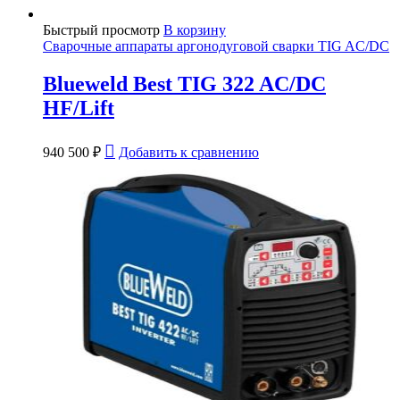
Быстрый просмотр
В корзину
Сварочные аппараты аргонодуговой сварки TIG AC/DC
Blueweld Best TIG 322 AC/DC
HF/Lift
940 500
₽
Добавить к сравнению