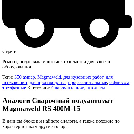
Сервис
Ремонт, поддержка и поставка запчастей для вашего
оборудования.
Теги:
350 ампер
,
Magmaweld
,
для кузовных работ
,
для
нержавейки
,
для производства
,
профессиональные
,
с флюсом
,
трехфазные
Категории:
Сварочные полуавтоматы
Аналоги Сварочный полуавтомат
Magmaweld RS 400M-15
В данном блоке вы найдете аналоги, а также похожие по
характеристикам другие товары