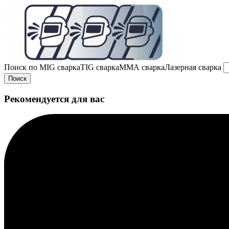
Поиск по
MIG сварка
TIG сварка
MMA сварка
Лазерная сварка
Поиск
Рекомендуется для вас